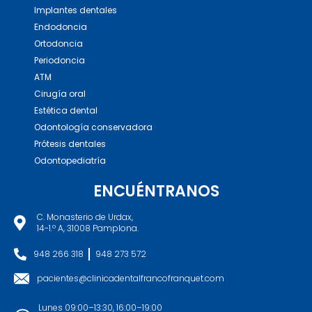
Implantes dentales
Endodoncia
Ortodoncia
Periodoncia
ATM
Cirugía oral
Estética dental
Odontología conservadora
Prótesis dentales
Odontopediatría
ENCUÉNTRANOS
C. Monasterio de Urdax,
14-1.º A, 31008 Pamplona.
948 266 318
948 273 572
pacientes@clinicadentalfrancofranquet.com
Lunes 09:00–13:30, 16:00–19:00